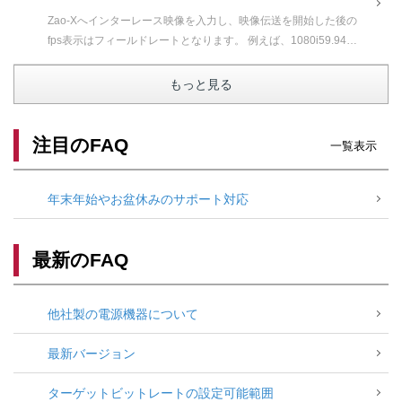
Zao-Xへインターレース映像を入力し、映像伝送を開始した後の
fps表示はフィールドレートとなります。 例えば、1080i59.94の
映像を入力し映像伝送を開始すると、Zao-X側のfps...
もっと見る
注目のFAQ
一覧表示
年末年始やお盆休みのサポート対応
最新のFAQ
他社製の電源機器について
最新バージョン
ターゲットビットレートの設定可能範囲