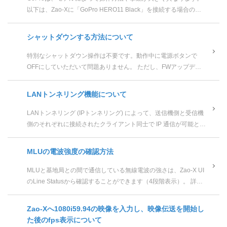
以下は、Zao-Xに「GoPro HERO11 Black」を接続する場合の例
です。 他のモデルのGoProをご利用さ...
シャットダウンする方法について
特別なシャットダウン操作は不要です。動作中に電源ボタンで
OFFにしていただいて問題ありません。 ただし、FWアップデー
ト中には電源をOFFにしないでください。
LANトンネリング機能について
LANトンネリング (IPトンネリング) によって、送信機側と受信機
側のそれぞれに接続されたクライアント同士で IP 通信が可能とな
ります。 例えば下図のように、送信機 Zao-X に接続した...
MLUの電波強度の確認方法
MLUと基地局との間で通信している無線電波の強さは、Zao-X UI
のLine Statusから確認することができます（4段階表示）。 詳細
はZao-Xのユーザーズガイドをご参照く...
Zao-Xへ1080i59.94の映像を入力し、映像伝送を開始し
た後のfps表示について