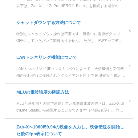
以下は、Zao-Xに「GoPro HERO11 Black」を接続する場合の例
です。 他のモデルのGoProをご利用さ...
シャットダウンする方法について
特別なシャットダウン操作は不要です。動作中に電源ボタンで
OFFにしていただいて問題ありません。 ただし、FWアップデー
ト中には電源をOFFにしないでください。
LANトンネリング機能について
LANトンネリング (IPトンネリング) によって、送信機側と受信機
側のそれぞれに接続されたクライアント同士で IP 通信が可能とな
ります。 例えば下図のように、送信機 Zao-X に接続した...
MLUの電波強度の確認方法
MLUと基地局との間で通信している無線電波の強さは、Zao-X UI
のLine Statusから確認することができます（4段階表示）。 詳細
はZao-Xのユーザーズガイドをご参照く...
Zao-Xへ1080i59.94の映像を入力し、映像伝送を開始し
た後のfps表示について