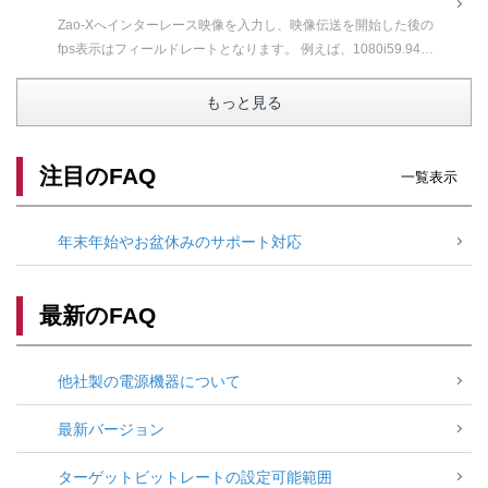
Zao-Xへインターレース映像を入力し、映像伝送を開始した後の
fps表示はフィールドレートとなります。 例えば、1080i59.94の
映像を入力し映像伝送を開始すると、Zao-X側のfps...
もっと見る
注目のFAQ
一覧表示
年末年始やお盆休みのサポート対応
最新のFAQ
他社製の電源機器について
最新バージョン
ターゲットビットレートの設定可能範囲