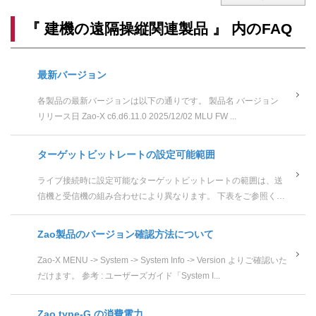
『 建機の遠隔操縦関連製品 』 内のFAQ
最新バージョン
各製品の最新バージョンは以下の通りです。 製品名 バージョン
リリース日 Zao-X c6.d6.11.0 2025/12/02 MLU FW ...
ターゲットビットレートの設定可能範囲
ライブ接続時に設定可能なターゲットビットレートの範囲は、送
信機と受信機の組み合わせにより異なります。 下表をご参照くだ
さい。 Zao Cloud v2.0 Za...
Zao製品のバージョン確認方法について
Zao-X MENU -> System -> System Info -> Version よりご確認いた
だけます。 参考 : ユーザーズガイド「System I...
Zao type-G の消費電力