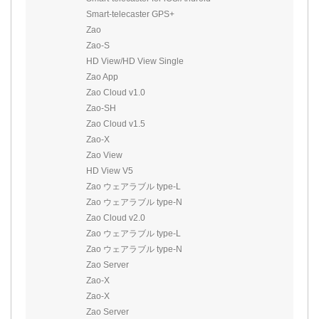
Smart-telecaster GPS+
Zao
Zao-S
HD View/HD View Single
Zao App
Zao Cloud v1.0
Zao-SH
Zao Cloud v1.5
Zao-X
Zao View
HD View V5
Zao ウェアラブル type-L
Zao ウェアラブル type-N
Zao Cloud v2.0
Zao ウェアラブル type-L
Zao ウェアラブル type-N
Zao Server
Zao-X
Zao-X
Zao Server