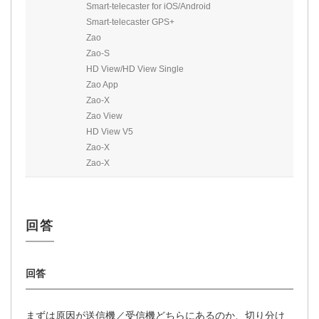
Smart-telecaster for iOS/Android
Smart-telecaster GPS+
Zao
Zao-S
HD View/HD View Single
Zao App
Zao-X
Zao View
HD View V5
Zao-X
Zao-X
まずは原因が送信機／受信機どちらにあるのか、切り分け