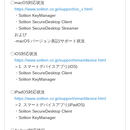
〇macOS対応状況
https://www.soliton.co.jp/support/os_x.html
・Soliton KeyManager
・Soliton SecureDesktop Client
・Soliton SecureDesktop Streamer
および
-macOS バージョン表記/サポート状況
〇iOS対応状況
https://www.soliton.co.jp/support/smartdevice.html
＞1. スマートデバイスアプリ(iOS)
・Soliton SecureDesktop Client
・Soliton KeyManager
〇iPadOS対応状況
https://www.soliton.co.jp/support/smartdevice.html
＞2. スマートデバイスアプリ(iPadOS)
・Soliton SecureDesktop Client
・Soliton KeyManager