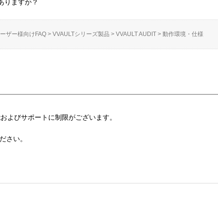
ありますか？
ーザー様向けFAQ
>
VVAULTシリーズ製品
>
VVAULT AUDIT
>
動作環境・仕様
機能およびサポートに制限がございます。
ださい。