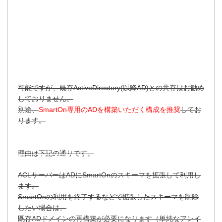
可能ですが、既存ActiveDirectory(以降AD)との共存はお勧め
しておりません。
別途、
SmartOn専用のADを構築いただく構成を推奨
してお
ります。
理由は下記の通りです。
ACLサーバーはADにSmartOnのスキーマを拡張して利用し
ます。
SmartOnの利用を終了するなどで拡張したスキーマを削除
したい場合は、
既存ADドメインの再構築が必要になります（単純なアンイ