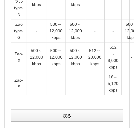
ブル
kbps
kbps
type-
N
Zao
500～
500～
50
type-
-
12,000
12,000
-
-
12,0
G
kbps
kbps
kbp
512
500～
500～
500～
512～
Zao-
～
12,000
12,000
12,000
20,000
-
X
8,000
kbps
kbps
kbps
kbps
kbps
16～
Zao-
-
-
-
-
5,120
-
S
kbps
戻る