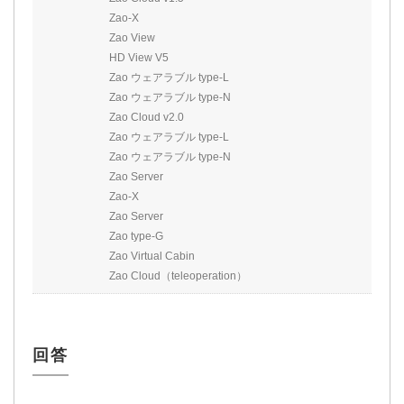
Zao-X
Zao View
HD View V5
Zao ウェアラブル type-L
Zao ウェアラブル type-N
Zao Cloud v2.0
Zao ウェアラブル type-L
Zao ウェアラブル type-N
Zao Server
Zao-X
Zao Server
Zao type-G
Zao Virtual Cabin
Zao Cloud（teleoperation）