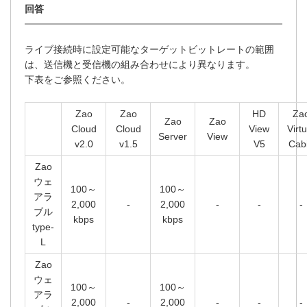
ライブ接続時に設定可能なターゲットビットレートの範囲
は、送信機と受信機の組み合わせにより異なります。
下表をご参照ください。
Zao
Zao
HD
Za
Zao
Zao
Cloud
Cloud
View
Virtu
Server
View
v2.0
v1.5
V5
Cab
Zao
ウェ
100～
100～
アラ
2,000
-
2,000
-
-
-
ブル
kbps
kbps
type-
L
Zao
ウェ
100～
100～
アラ
2,000
-
2,000
-
-
-