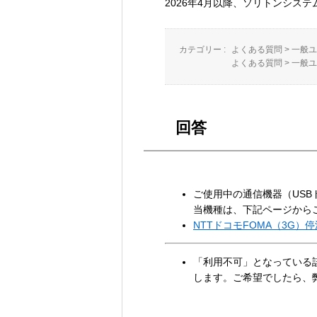
2026年4月以降、ソリトンシス
カテゴリー :
よくある質問
>
一般ユ
よくある質問
>
一般ユ
回答
ご使用中の通信機器（USB
当機種は、下記ページから
NTTドコモFOMA（3G）
「利用不可」となっている
します。ご希望でしたら、弊社サ