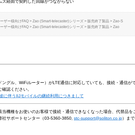
テムズ経由で契約した回線がつながらない
ーザー様向けFAQ
>
Zao (Smart-telecaster)シリーズ
>
販売終了製品
>
Zao-S
ーザー様向けFAQ
>
Zao (Smart-telecaster)シリーズ
>
販売終了製品
>
Zao
ドングル、WiFiルーター）がLTE通信に対応していても、接続・通信
ご確認ください。
停波に伴うIIJモバイルの継続利用につきまして
該当機種をお使いのお客様で接続・通信できなくなった場合、代替品を
ポートセンター（03-5360-3850,
stc-support@soliton.co.jp
）まで