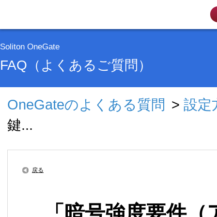
Soliton OneGate
FAQ（よくあるご質問）
OneGateのよくある質問
>
設定
鍵...
戻る
「暗号強度要件（