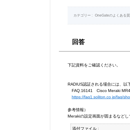
カテゴリー :
OneGateのよくある
回答
下記資料をご確認ください。
RADIUS認証される場合には、
FAQ.16141 Cisco Mera
https://faq1.soliton.co.jp/faq
参考情報）
Merakiの設定画面が固まるなど
添付ファイル :