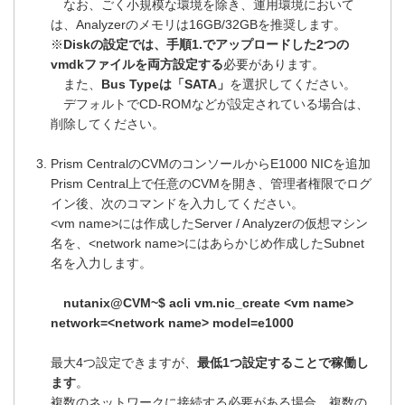
なお、ごく小規模な環境を除き、運用環境において
は、Analyzerのメモリは16GB/32GBを推奨します。
※
Diskの設定では、手順1.でアップロードした2つの
vmdkファイルを両方設定する
必要があります。
また、
Bus Typeは「SATA」
を選択してください。
デフォルトでCD-ROMなどが設定されている場合は、
削除してください。
Prism CentralのCVMのコンソールからE1000 NICを追加
Prism Central上で任意のCVMを開き、管理者権限でログ
イン後、次のコマンドを入力してください。
<vm name>には作成したServer / Analyzerの仮想マシン
名を、<network name>にはあらかじめ作成したSubnet
名を入力します。
nutanix@CVM~$ acli vm.nic_create <vm name>
network=<network name> model=e1000
最大4つ設定できますが、
最低1つ設定することで稼働し
ます
。
複数のネットワークに接続する必要がある場合、複数の