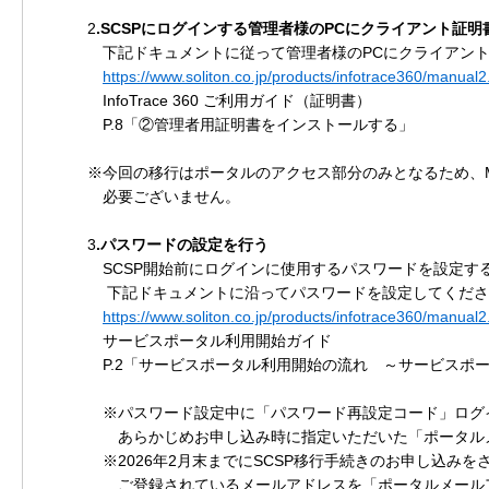
2
.SCSPにログインする管理者様のPCにクライアント証
下記ドキュメントに従って管理者様のPCにクライアント
https://www.soliton.co.jp/products/infotrace360/manual2
InfoTrace 360 ご利用ガイド（証明書）
P.8「②管理者用証明書をインストールする」
※今回の移行はポータルのアクセス部分のみとなるため、Mark
必要ございません。
3
.パスワードの設定を行う
SCSP開始前にログインに使用するパスワードを設定す
下記ドキュメントに沿ってパスワードを設定してくださ
https://www.soliton.co.jp/products/infotrace360/manual2
サービスポータル利用開始ガイド
P.2「サービスポータル利用開始の流れ ～サービスポー
※パスワード設定中に「パスワード再設定コード」ログイ
あらかじめお申し込み時に指定いただいた「ポータルメ
※2026年2月末までにSCSP移行手続きのお申し込みを
ご登録されているメールアドレスを「ポータルメールア