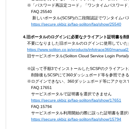
※「パスワード再設定コード」「ワンタイムパスワード」
FAQ.25540
新しいポータル(SCSP)の二段階認証でワンタイムパ
https://secure.okbiz.jp/faq-soliton/faq/show/25540
4.旧ポータルのログインに必要なクライアント証明書を
不要になりました旧ポータルのログインに使用していたク
https://www.soliton.co.jp/products/infotrace360/manual2
旧サービスポータル(Soliton Cloud Service Login Po
※誤って手順3でインストールしたSCSPのクライアント
削除後もSCSPにて360ダッシュボード等を参照できる
※ログインできない、360ダッシュボード等にアクセスで
FAQ.17651
サービスポータルで証明書を選択できません
https://secure.okbiz.jp/faq-soliton/faq/show/17651
FAQ.15794
サービスポータル利用開始の際に誤った証明書を選択して
https://secure.okbiz.jp/faq-soliton/faq/show/15794