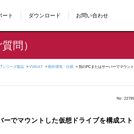
ポート
ダウンロード
お問い合わせ
ご質問）
ULTシリーズ製品
>
VVAULT
>
動作環境・仕様
>
別のPCまたはサーバーでマウン
No : 2279
ーバーでマウントした仮想ドライブを構成ス