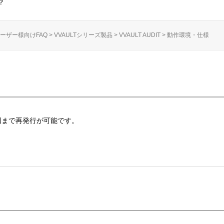
？
ーザー様向けFAQ
>
VVAULTシリーズ製品
>
VVAULT AUDIT
>
動作環境・仕様
回まで再発行が可能です。