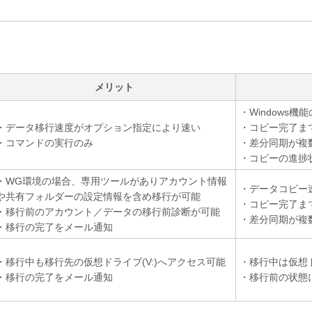
メリット
・Windows
・データ移行速度がオプション指定により速い
・コピー完了ま
・コマンドの実行のみ
・差分同期が複
・コピーの進捗
・WG環境の場合、専用ツールがありアカウント情報
・データコピー速
や共有フォルダーの設定情報を含め移行が可能
・コピー完了ま
・移行前のアカウント／データの移行前診断が可能
・差分同期が複
・移行の完了をメール通知
・移行中も移行先の仮想ドライブ(V:)へアクセス可能
・移行中は仮想
・移行の完了をメール通知
・移行前の状態