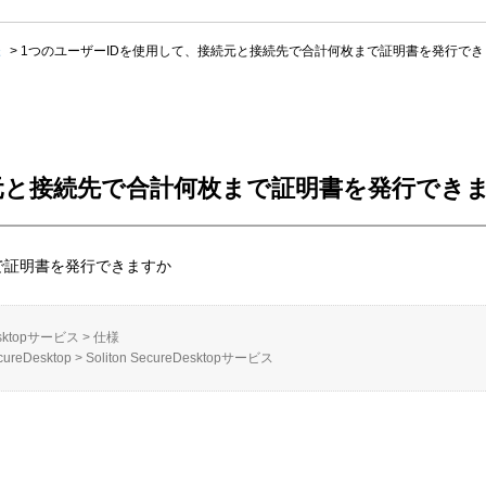
様
>
1つのユーザーIDを使用して、接続元と接続先で合計何枚まで証明書を発行でき
続元と接続先で合計何枚まで証明書を発行でき
で証明書を発行できますか
esktopサービス
>
仕様
ecureDesktop
>
Soliton SecureDesktopサービス