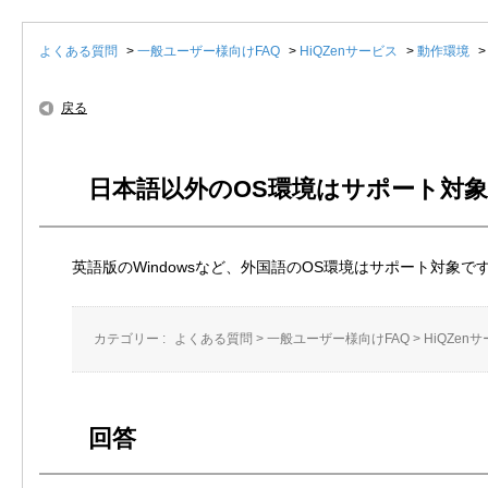
よくある質問
>
一般ユーザー様向けFAQ
>
HiQZenサービス
>
動作環境
戻る
日本語以外のOS環境はサポート対
英語版のWindowsなど、外国語のOS環境はサポート対象で
カテゴリー :
よくある質問
>
一般ユーザー様向けFAQ
>
HiQZen
回答