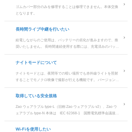
ゴムカバー部分のみを修理することは修理できません。本体交換
となります。
長時間ライブ中継を行いたい
給電しながらのご使用は、バッテリーの劣化が進みますので、推
奨いたしません。 長時間連続使用する際には、充電済みのバッテ
リーを予め複数個用意し、バッテリーを交換しながらご使用くだ
さい。 ...
ナイトモードについて
ナイトモードとは、夜間等での暗い場所でも赤外線ライトを照射
することでモノクロ映像で撮影が行える機能です。 バージョン
2.1.22より自動ナイトモードに対応しており、周囲の明...
取得している安全規格
Zao ウェアラブル type-L（旧称:Zao ウェアラブル v2）、Zao ウ
ェアラブル type-N 本体は IEC 62368-1 国際電気標準会議規格
を取得しています。 ※Aud...
Wi-Fiを使用したい