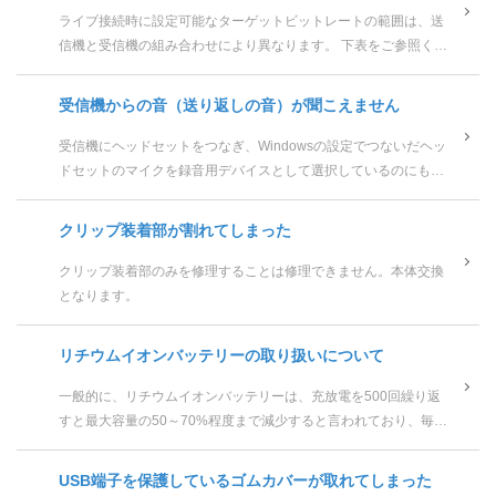
ライブ接続時に設定可能なターゲットビットレートの範囲は、送
信機と受信機の組み合わせにより異なります。 下表をご参照くだ
さい。 Zao Cloud v2.0 Za...
受信機からの音（送り返しの音）が聞こえません
受信機にヘッドセットをつなぎ、Windowsの設定でつないだヘッ
ドセットのマイクを録音用デバイスとして選択しているのにも関
わらず、受信機の音声が送信機側で聞こえない場合、Windows
の...
クリップ装着部が割れてしまった
クリップ装着部のみを修理することは修理できません。本体交換
となります。
リチウムイオンバッテリーの取り扱いについて
一般的に、リチウムイオンバッテリーは、充放電を500回繰り返
すと最大容量の50～70%程度まで減少すると言われており、毎日
充放電を繰り返すという使い方であれば、2年弱経過するとバッテ
リーの持ちが...
USB端子を保護しているゴムカバーが取れてしまった