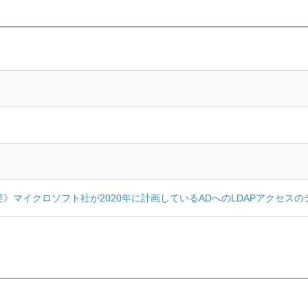
》マイクロソフト社が2020年に計画しているADへのLDAPアクセス