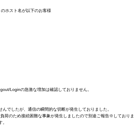
erver のホスト名が以下のお客様
ut/Loginの急激な増加は確認しておりません。
んでしたが、通信の瞬間的な切断が発生しておりました。
.jpは処理負荷のため接続困難な事象が発生しましたので別途ご報告※しており
す。