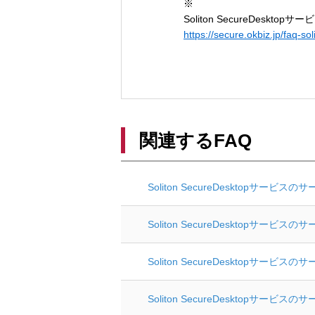
※
Soliton SecureDesk
https://secure.okbiz.jp/faq-s
関連するFAQ
Soliton SecureDesktopサ
Soliton SecureDesktopサ
Soliton SecureDesktopサ
Soliton SecureDesktopサ