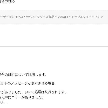
場合の対応
ーザー様向けFAQ
>
VVAULTシリーズ製品
>
VVAULT
>
トラブルシューティング
い場合の対応について説明します。
中に以下のメッセージが表示される場合
がありました。[0602]処理は続行されます」
期化中にエラーがありました」
せん」