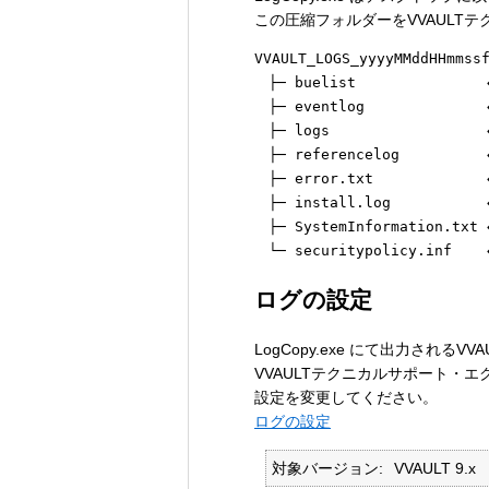
この圧縮フォルダーをVVAUL
VVAULT_LOGS_yyyyMMddH
　├─ buelist         
　├─ eventlog        
　├─ logs             
　├─ referencelog      
　├─ error.txt        
　├─ install.log        
　├─ SystemInformation
ログの設定
LogCopy.exe にて出力され
VVAULTテクニカルサポート・
設定を変更してください。
ログの設定
対象バージョン
VVAULT 9.x