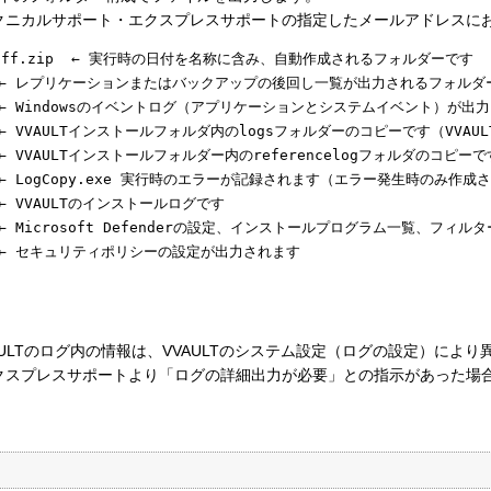
Tテクニカルサポート・エクスプレスサポートの指定したメールアドレスに
Hmmssfff.zip  ← 実行時の日付を名称に含み、自動作成されるフォルダーです

      ← レプリケーションまたはバックアップの後回し一覧が出力されるフォルダ
      ← Windowsのイベントログ（アプリケーションとシステムイベント）が
     ← VVAULTインストールフォルダ内のlogsフォルダーのコピーです（VVA
    ← VVAULTインストールフォルダー内のreferencelogフォルダのコピーです
     ← LogCopy.exe 実行時のエラーが記録されます（エラー発生時のみ作成
   ← VVAULTのインストールログです

.txt ← Microsoft Defenderの設定、インストールプログラム一覧、フ
るVVAULTのログ内の情報は、VVAULTのシステム設定（ログの設定）によ
エクスプレスサポートより「ログの詳細出力が必要」との指示があった場