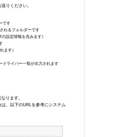
お送りください。
ーです

出力されるフォルダーです

ULTの設定情報を含みます）



されます）

ィルタードライバー一覧が出力されます

り異なります。
合は、以下のURLを参考にシステム