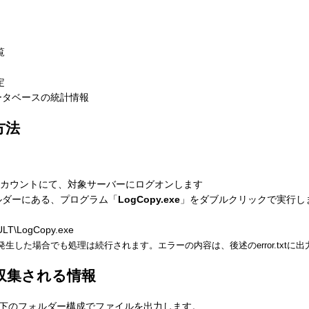
覧
定
データベースの統計情報
行方法
限のあるアカウントにて、対象サーバーにログオンします
ォルダーにある、プログラム「
LogCopy.exe
」をダブルクリックで実行し
ULT\LogCopy.exe
ラーが発生した場合でも処理は続行されます。エラーの内容は、後述のerror.txtに
より収集される情報
ップに以下のフォルダー構成でファイルを出力します。