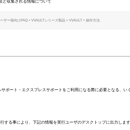
法と収集される情報について
ーザー様向けFAQ
>
VVAULTシリーズ製品
>
VVAULT
>
操作方法
ニカルサポート・エクスプレスサポートをご利用になる際に必要となる、い
実行する事により、下記の情報を実行ユーザのデスクトップに出力しま