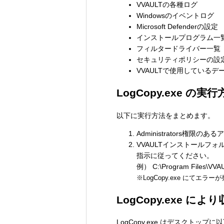
VVAULTの各種ログ
Windowsのイベントログ
Microsoft Defenderの設定
インストールプログラム一
フィルタードライバー一覧
セキュリティポリシーの設
VVAULTで使用している
LogCopy.exe の実
以下に実行方法をまとめます。
Administrators権
VVAULTインストールフ
指示に従ってください。
例） C:\Program Files\VVA
※LogCopy.exe にてエ
LogCopy.exe に
LogCopy.exe はデスクト