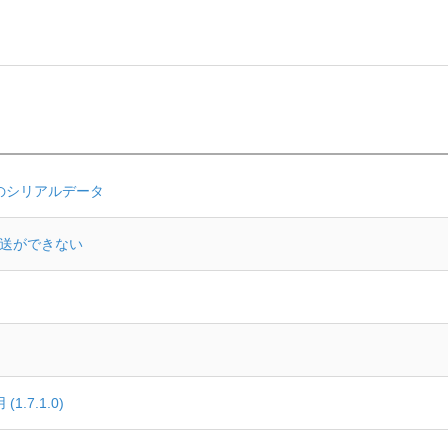
場合のシリアルデータ
映像伝送ができない
.7.1.0)