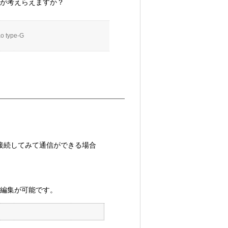
合、何が考えらえますか？
o type-G
G に接続してみて通信ができる場合
認・編集が可能です。