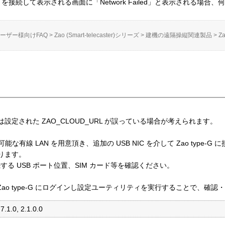
ィスプレイを接続して表示される画面に「Network Failed」と表示される場
ーザー様向けFAQ
>
Zao (Smart-telecaster)シリーズ
>
建機の遠隔操縦関連製品
>
Za
定された ZAO_CLOUD_URL が誤っている場合が考えられます。
な有線 LAN を用意頂き、追加の USB NIC を介して Zao type-
ります。
する USB ポート位置、SIM カード等を確認ください。
は、Zao type-G にログインし設定ユーティリティを実行することで、確
7.1.0, 2.1.0.0