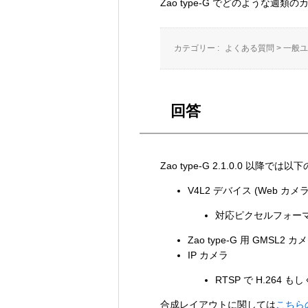
Zao type-G でどのような
カテゴリー :
よくある質問
>
一般ユ
回答
Zao type-G 2.1.0.0 
V4L2 デバイス (Web カ
対応ピクセルフォーマット: Y
Zao type-G 用 GMSL2 カ
IP カメラ
RTSP で H.264 
合成レイアウトに関しては
こちらの