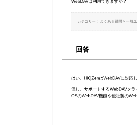
WebDAVは利用できますか？
カテゴリー :
よくある質問
>
一般ユ
回答
はい、HiQZenはWebDAVに対
但し、サポートするWebDAVクラ
OSのWebDAV機能や他社製のW