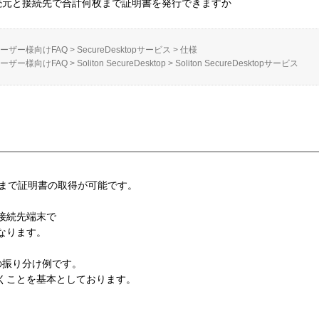
接続元と接続先で合計何枚まで証明書を発行できますか
ーザー様向けFAQ
>
SecureDesktopサービス
>
仕様
ーザー様向けFAQ
>
Soliton SecureDesktop
>
Soliton SecureDesktopサービス
枚まで証明書の取得が可能です。
接続先端末で
なります。
の振り分け例です。
だくことを基本としております。
C