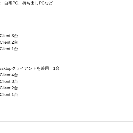
ent） ： 自宅PC、持ち出しPCなど
lient 3台
lient 2台
lient 1台
esktopクライアントを兼用 1台
lient 4台
lient 3台
lient 2台
lient 1台