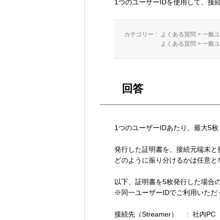
1つのユーザーIDを使用して、
カテゴリー :
よくある質問
>
一般ユ
よくある質問
>
一般ユ
回答
1つのユーザーIDあたり、最大5
発行した証明書を、接続元端末と
どのように振り分けるかは任意と
以下、証明書を5枚発行した場合
※同一ユーザーIDでご利用いた
接続先（Streamer） : 社内P