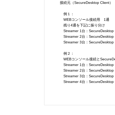
接続元（SecureDesktop Cli
例１：
WEBコンソール接続用 1通
残り4通を下記に振り分け
Streamer 1台：SecureDesktop C
Streamer 2台：SecureDesktop C
Streamer 3台：SecureDesktop C
例２：
WEBコンソール接続とSecureD
Streamer 1台：SecureDesktop C
Streamer 2台：SecureDesktop C
Streamer 3台：SecureDesktop C
Streamer 4台：SecureDesktop C