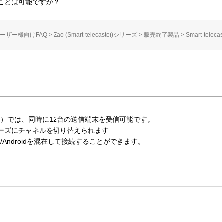
ことは可能ですか？
ーザー様向けFAQ
>
Zao (Smart-telecaster)シリーズ
>
販売終了製品
>
Smart-telecas
iView(受信機）では、同時に12台の送信端末を受信可能です。
ーズにチャネルを切り替えられます
OS/Androidを混在して接続することができます。