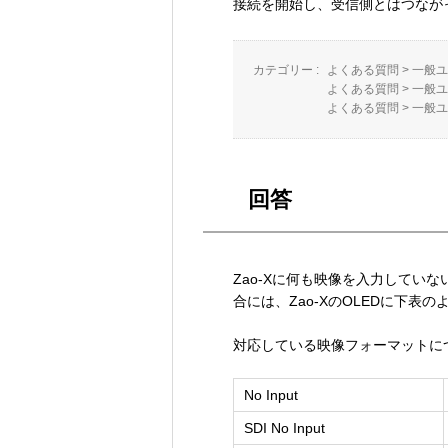
接続を開始し、受信側とはつなが
カテゴリー :
よくある質問
>
一般ユ
よくある質問
>
一般ユ
よくある質問
>
一般ユ
回答
Zao-Xに何も映像を入力して
合には、Zao-XのOLEDに下表
対応している映像フォーマットに
No Input
SDI No Input