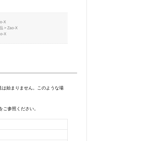
o-X
品
>
Zao-X
ao-X
送は始まりません。このような場
ト」をご参照ください。