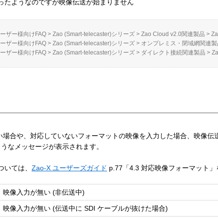
ったようなのですが映像伝送が始まりません
ーザー様向けFAQ
>
Zao (Smart-telecaster)シリーズ
>
Zao Cloud v2.0関連製品
>
Za
ーザー様向けFAQ
>
Zao (Smart-telecaster)シリーズ
>
オンプレミス・閉域網関連製
ーザー様向けFAQ
>
Zao (Smart-telecaster)シリーズ
>
ダイレクト接続関連製品
>
Z
いない場合や、対応していないフォーマットの映像を入力した場合、映像伝
のようなメッセージが表示されます。
ついては、
Zao-X ユーザーズガイド
p.77「4.3 対応映像フォーマッ
映像入力が無い (非伝送中)
映像入力が無い (伝送中に SDI ケーブルが抜けた場合)