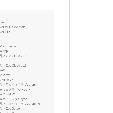
ter
ter for iOS/Android
ster GPS+
View Single
o App
品
>
Zao Cloud v1.0
品
>
Zao Cloud v1.5
o-X
o View
D View V5
品
>
Zao ウェアラブル type-L
ao ウェアラブル type-N
o Cloud v2.0
ao ウェアラブル type-L
品
>
Zao ウェアラブル type-N
品
>
Zao Server