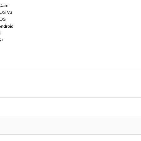
 Cam
 iOS V3
iOS
Android
i
S+