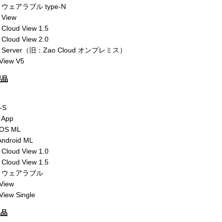
Zao ウェアラブル type-N
 View
 Cloud View 1.5
 Cloud View 2.0
 Zao Server（旧：Zao Cloud オンプレミス）
 View V5
製品
-S
 App
 iOS ML
 Android ML
 Cloud View 1.0
 Cloud View 1.5
 Zao ウェアラブル
 View
View Single
製品