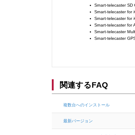
Smart-telecaster SD
Smart-telecaster for
Smart-telecaster for 
Smart-telecaster for 
Smart-telecaster Mult
Smart-telecaster GP
関連するFAQ
複数台へのインストール
最新バージョン