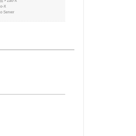
品
>
Zao-X
ao-X
o Server