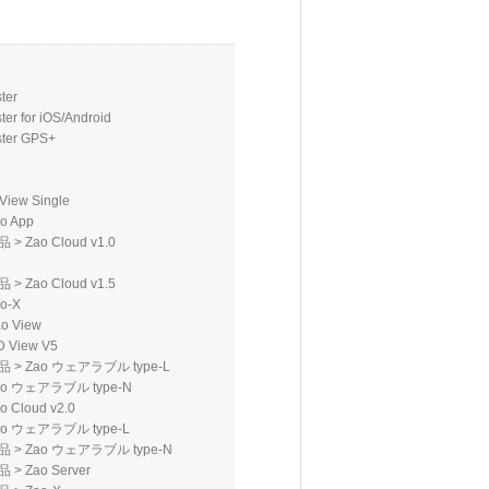
ter
ter for iOS/Android
ster GPS+
View Single
o App
品
>
Zao Cloud v1.0
品
>
Zao Cloud v1.5
o-X
o View
D View V5
品
>
Zao ウェアラブル type-L
ao ウェアラブル type-N
o Cloud v2.0
ao ウェアラブル type-L
品
>
Zao ウェアラブル type-N
品
>
Zao Server