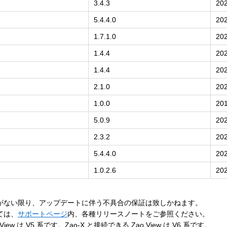
3.4.3
202
5.4.4.0
202
1.7.1.0
202
1.4.4
202
1.4.4
202
2.1.0
202
1.0.0
201
5.0.9
202
2.3.2
202
5.4.4.0
202
1.0.2.6
202
がない限り、アップデートに伴う不具合の保証は致しかねます。
ては、
サポートページ
内、各種リリースノートをご参照ください。
View は V5 系です。Zao-X と接続できる Zao View は V6 系です。