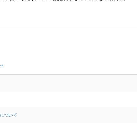
て
について