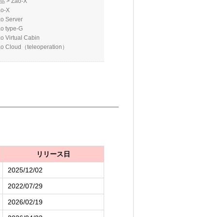
品
>
Zao-X
ao-X
o Server
o type-G
o Virtual Cabin
o Cloud（teleoperation）
リリース日
2025/12/02
2022/07/29
2026/02/19